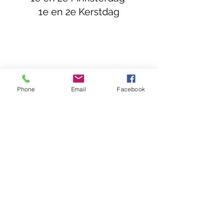
1e en 2e Kerstdag
info@peperzak.cigo.nl
Phone
Email
Facebook
035-3038114