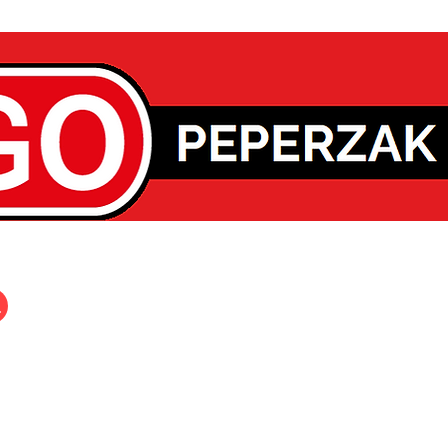
Geldmaat Plus
Schoenmaker service
Stomerij service
P